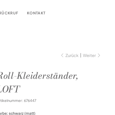
RÜCKRUF
KONTAKT
Zurück
Weiter
Roll-Kleiderständer,
LOFT
Artikelnummer:
rtikelnummer:
676447
676447
arbe: schwarz (matt)