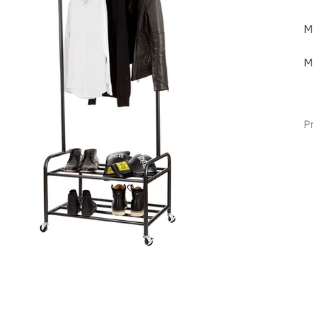
M
M
P