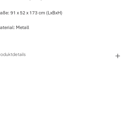
aße: 91 x 52 x 173 cm (LxBxH)
aterial: Metall
roduktdetails