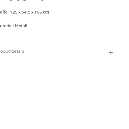
aße: 129 x 54,5 x 166 cm
aterial: Metall
roduktdetails