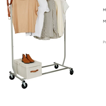
M
M
P