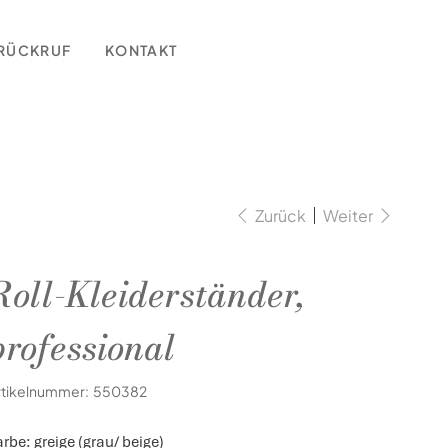
RÜCKRUF
KONTAKT
Zurück
Weiter
Roll-Kleiderständer,
professional
Artikelnummer:
rtikelnummer:
550382
550382
arbe: greige (grau/ beige)