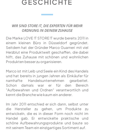
GESCHICHTE
WIR SIND STORE IT, DIE EXPERTEN FÜR MEHR
ORDNUNG IN DEINEM ZUHAUSE
Die Marke LOVE !T STORE !T wurde bereits 2011 in
einem kleinen Büro in Düsseldorf gegründet.
Seitdem hat der Gründer Marco Guarneri mit viel
Herzblut eine Produktwelt geschaffen, die dabei
hilft, das Zuhause mit schönen und wohnlichen
Produkten besser zu organisieren.
​
Marco ist mit Leib und Seele ein Kind des Handels
und hat bereits in jungen Jahren als Einkäufer für
namhafte Handelsunternehmen gearbeitet.
Schon damals war er für den Bereich
"Aufbewahren und Ordnen" verantwortlich und
kennt die Branche wie kaum ein anderer.
​Im Jahr 2011 entschied er sich dann, selbst unter
die Hersteller zu gehen, um Produkte zu
entwickeln, die es in dieser Form noch nicht im
Handel gab. Er entwickelte praktische und
schöne Aufbewahrungsprodukte und baute so
mit seinem Team ein einzigartiges Sortiment auf.