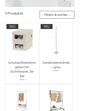
11 Produkte
Filtern & sortieren
NEU
NEU
Schuhaufbewahrun
Garderobenstände
gsbox mit
r, grau
Sichtfenster, 2er
Set