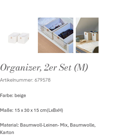
Organizer, 2er Set (M)
Artikelnummer:
Artikelnummer:
679578
679578
Farbe: beige
Maße: 15 x 30 x 15 cm(LxBxH)
Material: Baumwoll-Leinen- Mix, Baumwolle,
Karton