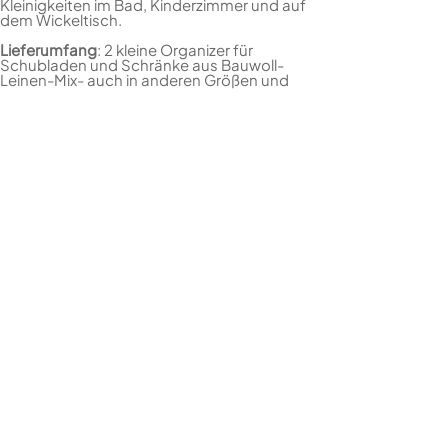
Kleinigkeiten im Bad, Kinderzimmer und auf
dem Wickeltisch.
Lieferumfang
: 2 kleine Organizer für
Schubladen und Schränke aus Bauwoll-
Leinen-Mix- auch in anderen Größen und
Ausführungen erhältlich - Farbe: grau -
Maße: 15x30x15 cm (LxBxH)
KONTAKT
STORE.IT! GmbH
Höherweg 301
40231 Düsseldorf
info@storeit.de