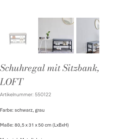
Schuhregal mit Sitzbank,
LOFT
Artikelnummer:
Artikelnummer:
550122
550122
Farbe: schwarz, grau
Maße: 80,5 x 31 x 50 cm (LxBxH)