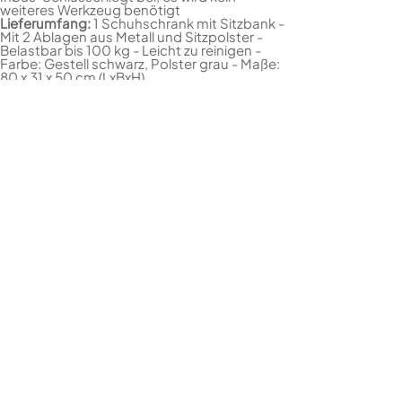
weiteres Werkzeug benötigt
Lieferumfang:
1 Schuhschrank mit Sitzbank -
Mit 2 Ablagen aus Metall und Sitzpolster -
Belastbar bis 100 kg - Leicht zu reinigen -
Farbe: Gestell schwarz, Polster grau - Maße:
80 x 31 x 50 cm (LxBxH)
KONTAKT
STORE.IT! GmbH
Höherweg 301
40231 Düsseldorf
info@storeit.de