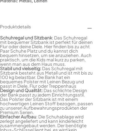
Material: Metall, Leinen
Produktdetails
Schuhregal und Sitzbank
: Das Schuhregal
mit bequemer Sitzbank ist perfekt für deinen
Flur oder deine Diele. Hier finden bis zu acht
Paar Schuhe Platz und du kannst dich
bequem hinsetzen, um sie anzuziehen. Auch
praktisch, um die Kids mal kurz zu parken,
wenn man aus dem Haus muss.
Stabil und vielseitig:
Das Schuhregal mit
Sitzbank besteht aus Metall und ist mit bis zu
100 kg belastbar. Die Bank hat ein
bequemes Polster mit Leinen Bezug und
passt in Diele, Flur oder Treppenhaus
Design und Qualität:
Das schlichte Design
der Bank passt zu jedem Einrichtungsstil.
Das Polster der Sitzbank ist mit einem
hochwertigen Leinen Stoff bezogen, passen
zu unseren Aufbewahrungsprodukten der
Premium Serien.
Einfacher Aufbau
: Die Schuhablage wird
zerlegt angeliefert und kann kinderleicht
zusammengebaut werden. Der benötigte
Inbus-Schlüssel liegt bei, es wird kein