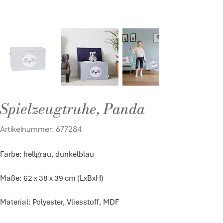
Spielzeugtruhe, Panda
Artikelnummer:
Artikelnummer:
677284
677284
Farbe: hellgrau, dunkelblau
Maße: 62 x 38 x 39 cm (LxBxH)
Material: Polyester, Vliesstoff, MDF