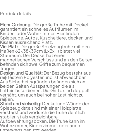
Produktdetails
Mehr Ordnung
: Die große Truhe mit Deckel
garantiert ein schnelles Aufräumen im
Kinder- oder Wohnzimmer. Hier finden
Spielzeuge, Autos, Kuscheltiere, decken und
Kissen ausreichend Platz.
Viel Platz
: Die große Spielzeugtruhe mit den
Maßen 62x38x39cm (LxBxH) bietet viel
Stauraum. Der Deckel hat einen
magnetischen Verschluss und an den Seiten
befinden sich zwei Griffe zum bequemen
Tragen.
Design und Qualität:
Der Bezug besteht aus
reißfestem Polyester und ist abwaschbar.
Aus Sicherheitsgründen befinden sich an
beiden Seiten Aussparungen die als
Lufteinlässe dienen. Die Griffe sind doppelt
vernäht, um auch bei hoher Last nicht zu
reißen.
Stabil und vielseitig:
Deckel und Wände der
Spielzeugkiste sind mit einer Holzplatte
verstärkt und wodurch die Truhe deutlich
stabiler ist als vergleichbare
Aufbewahrungsboxen. Die Truhe kann im
Wohnzimmer, Kinderzimmer oder auch
unterwegs genutzt werden.