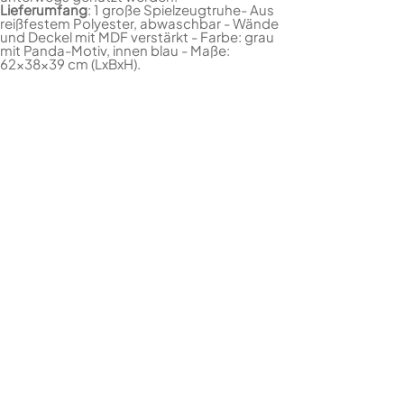
Lieferumfang
: 1 große Spielzeugtruhe- Aus
reißfestem Polyester, abwaschbar - Wände
und Deckel mit MDF verstärkt - Farbe: grau
mit Panda-Motiv, innen blau - Maße:
62x38x39 cm (LxBxH).
KONTAKT
STORE.IT! GmbH
Höherweg 301
40231 Düsseldorf
info@storeit.de