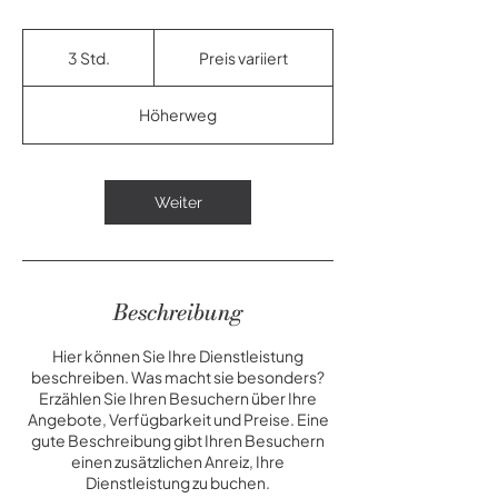
Preis
variiert
3 Std.
3
Preis variiert
S
t
Höherweg
d
.
Weiter
Beschreibung
Hier können Sie Ihre Dienstleistung
beschreiben. Was macht sie besonders?
Erzählen Sie Ihren Besuchern über Ihre
Angebote, Verfügbarkeit und Preise. Eine
gute Beschreibung gibt Ihren Besuchern
einen zusätzlichen Anreiz, Ihre
Dienstleistung zu buchen.