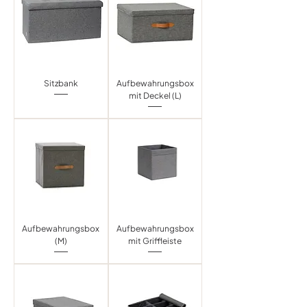
Sitzbank
Aufbewahrungsbox
mit Deckel (L)
Aufbewahrungsbox
Aufbewahrungsbox
(M)
mit Griffleiste