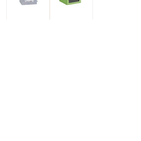
Sitzhocker, Einhorn
Fussballkiste
TOOOR!(L)
Fussballkiste
Fussballkiste
TOOOR! (M)
GOOOAL! (L)