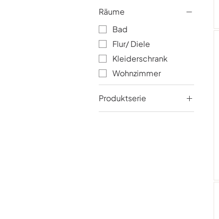
Räume
Bad
Flur/ Diele
Kleiderschrank
Wohnzimmer
Produktserie
COZY HOME
HAPPY KIDS
PREMIUM GRAU
PREMIUM KIDS
PREMIUM NATUR
STORAGE STARS